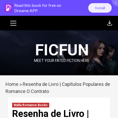
×
Skip
Read this book for free on
Install
to
Dreame APP
content
Primary
Menu
FICFUN
MEET YOUR FATED FICTION HERE
Home
»
Resenha de Livro | Capítulos Populares de
Romance O Contrato
Mafia Romance Books
Resenha de Livro |