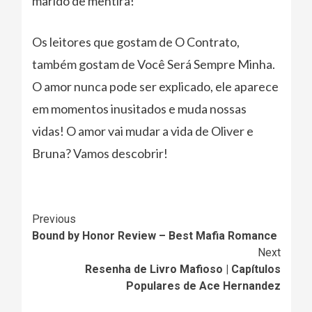
marido de mentira!
Os leitores que gostam de O Contrato,
também gostam de Você Será Sempre Minha.
O amor nunca pode ser explicado, ele aparece
em momentos inusitados e muda nossas
vidas! O amor vai mudar a vida de Oliver e
Bruna? Vamos descobrir!
Continue
Previous
Bound by Honor Review – Best Mafia Romance
Reading
Next
Resenha de Livro Mafioso | Capítulos
Populares de Ace Hernandez