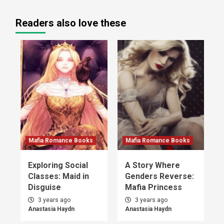
Readers also love these
Mafia Romance Books
Mafia Romance Books
Exploring Social
A Story Where
Classes: Maid in
Genders Reverse:
Disguise
Mafia Princess
3 years ago
3 years ago
Anastasia Haydn
Anastasia Haydn