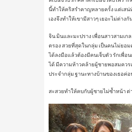
นี้ทำให้คริสรำคาญหลายครั้ง แต่เสน่ห
เองจึงทำให้เขามีสาวๆ เยอะไม่ต่างกั
จิน มินและมะปราง เพื่อนสาวสามเกลอขอ
ตรอง สวยที่สุดในกลุ่ม เป็นคนไม่ยอมค
ได้ลงมือแล้วต้องมีคนเจ็บตัว รักเพื่อ
ได้ มีความห้าวคล้ายผู้ชายพอสมควร
ประจำกลุ่ม ฐานะทางบ้านของเธอค่อน
สะสวยทำให้คบกับผู้ชายไม่ซ้ำหน้า ต่าง