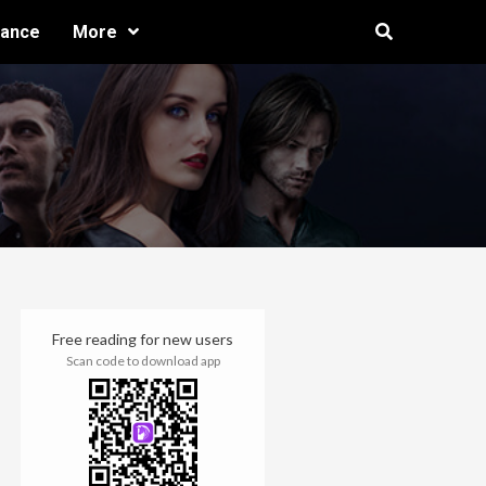
ance
More
Free reading for new users
Scan code to download app