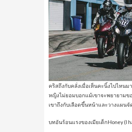
คริสถึงกับคลั่งเมื่อเห็นคะนิ้งไปไหน
หญิงไม่ยอมบอกแม้เขาจะพยายามขอคืนด
เขาถึงกับเลือดขึ้นหน้าและวางแผนจัด
บทอันร้อนแรงของเมียเด็กHoney (I h