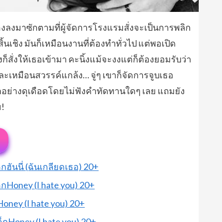
งลงมาซักตามที่ผู้จัดการโรงแรมสั่งจะเป็นการพลิก
ิ้นเชิง มันก็เหมือนงานที่ต้องทำทั่วไป แต่พอเปิด
ก็สั่งให้เธอเข้ามา คะนิ้งแม้จะงงแต่ก็ต้องยอมรับว่า
ละเหมือนสวรรค์แกล้ง… จู่ๆ เขาก็จัดการจูบเธอ
ักอย่างดุเดือดโดยไม่ฟังคำทัดทานใดๆ เลย แถมยัง
ย!
กฮันนี่ (ฉันเกลียดเธอ) 20+
ด็กHoney (I hate you) 20+
oney (I hate you) 20+
ยเด็กHoney (I hate you) 20+