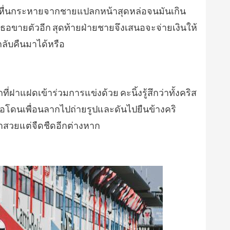
สนหื่นกระหายจากชายแปลกหน้าสุดหล่อจนมันเกิน
เธอขายตัวอีก สุดท้ายฝ่ายชายจึงเสนอจะจ่ายเงินให้
กลับคืนมาได้หรือ
่ฝาแฝดเข้าร่วมการแข่งด้วย คะนิ้งรู้สึกว่าทั้งคริส
ยเธอโดนเพื่อนลากไปถ่ายรูปและดันไปยืนข้างคริ
่าสวยแต่จืดชืดอีกต่างหาก