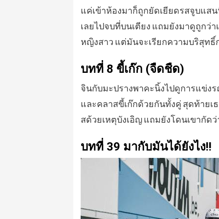
แค่เข้าห้องมาก็ถูกยัดเยียดรสจูบแ
เลยไปจบที่บนเตียง แถมยังมาดูถูกว่า
หญิงสาว แต่มันจะเรียกความบริสุทธิ์
บทที่ 8 ขี้เก๊ก (จืดชืด)
จินกับมะปรางพาคะนิ้งไปดูการแข่งรถที
และคลาสขี้เก๊กด้วยกันทั้งคู่ สุดท้า
สด้วยเหตุบังเอิญ แถมยังโดนเขากัดว
บทที่ 39 มากับมันได้ยังไง!!