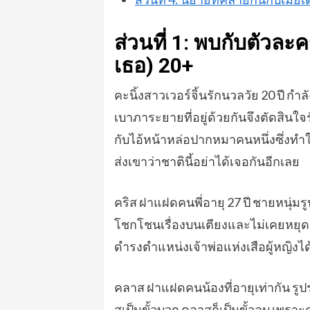
ส่วนที่ 1: พบกับตัวละค
เธอ) 20+
คะนิ้งสาวเวอร์จิ้นรักนวลวัย 20 ปี ก
เบาภาระยายที่อยู่ด้วยกันจึงตัดสินใ
กับไอ้หน้าหล่อปากหมาคนหนึ่งซึ่งทำใ
ส่งเขาว่าชาตินี้อย่าได้เจอกันอีกเลย
คริส ฝาแฝดคนพี่อายุ 27 ปี ชายหนุ่ม
โชกโชนเรื่องบนเตียงและไม่เคยหยุดอยู่
ดำรงตำแหน่งเจ้าพ่อแห่งเสือผู้หญิง
คลาส ฝาแฝดคนน้องที่อายุเท่ากัน รูปร่า
สเป็นขั้วบวก คลาสก็เป็นขั้วลบ เพราะคล