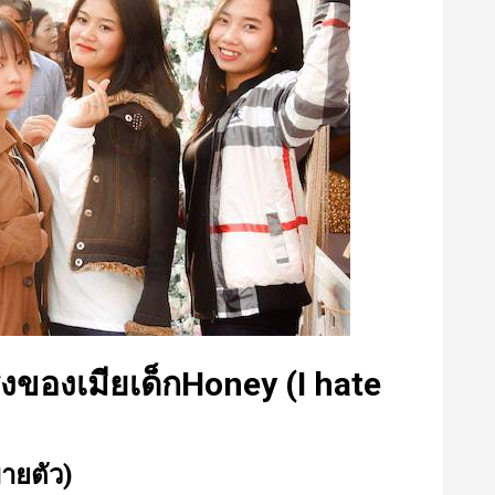
รงของเมียเด็กHoney (I hate
ขายตัว)