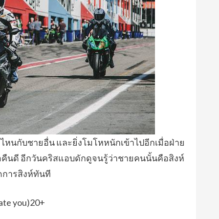
มาไหนกับชายอื่น และยิ่งโมโหหนักเข้าไปอีกเมื่อฝ่าย
ี อีกวันคริสแอบดักดูจนรู้ว่าชายคนนั้นคือสิงห์
การสิงห์ทันที
ate you)20+