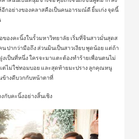
์อีกอย่างของคลาสคือเป็นคนอารมณ์ดี ยิ้มเก่ง จุดนี้
น
งคะนิ้งในรั้วมหาวิทยาลัย เริ่มที่จินสาวมั่นสุดส
น ปากว่ามือถึง ส่วนมินเป็นสาวเงียบ พูดน้อย แต่ถ้า
นฝูงเป็นที่หนึ่ง ใครจะมาแตะต้องทำร้ายเพื่อนตนไม่
แต่ไม่ใช่ทอมบอย และสุดท้ายมะปราง ลูกคุณหนู
ข้างดีบวกกับหน้าตาที่
กับคะนิ้งอย่างสิ้นเชิง