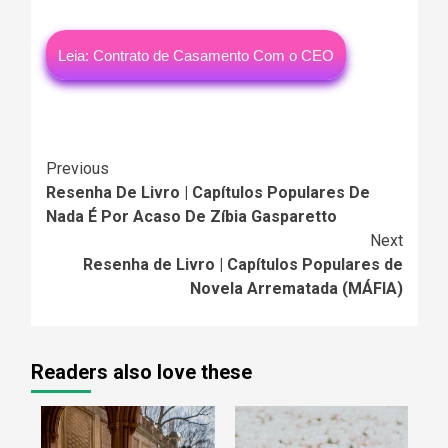
Leia: Contrato de Casamento Com o CEO
Continue
Previous
Resenha De Livro | Capítulos Populares De
Reading
Nada É Por Acaso De Zíbia Gasparetto
Next
Resenha de Livro | Capítulos Populares de
Novela Arrematada (MÁFIA)
Readers also love these