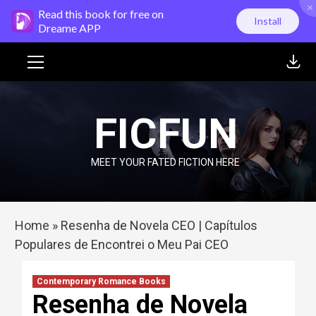
×
Skip
Read this book for free on
Install
to
Dreame APP
content
Primary
Menu
FICFUN
MEET YOUR FATED FICTION HERE
Home
»
Resenha de Novela CEO | Capítulos
Populares de Encontrei o Meu Pai CEO
Contemporary Romance Books
Resenha de Novela