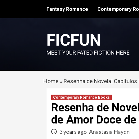
Skip
Fantasy Romance
Contemporary R
to
content
FICFUN
MEET YOUR FATED FICTION HERE
Home
»
Resenha de Novela| Capítulos
Contemporary Romance Books
Resenha de Novel
de Amor Doce de
3 years ago
Anastasia Haydn