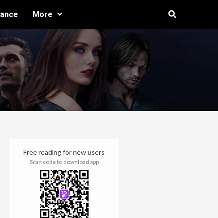
ance
More
Free reading for new users
Scan code to download app