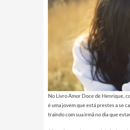
No Livro Amor Doce de Henrique, con
é uma jovem que está prestes a se c
traindo com sua irmã no dia que esta