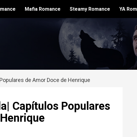
omance
Mafia Romance
Steamy Romance
YA Rom
 Populares de Amor Doce de Henrique
a| Capítulos Populares
 Henrique