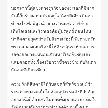
นอกจากนี้คู่แข่งทางธุรกิจของพระเอกก็มีมาก
อันนี้ก็สร้างความป่วนอยู่ไม่น้อยทีเดียว ลินดา
ทำยังไงเพื่อพิสูจน์ตัวเอง ส่วนแซคคารีย์จะ
เห็นใจเธอและรู้ว่าเธอคือ ผู้บริสุทธิ์ ตอนไหน
น่าติดตามสุดๆสำหรับนิยายเรื่องนี้ จับตาบทรัก
พระเอกนางเอกเรื่องนี้ให้ดี น่าลุ้นระทึกสมการ
รอคอยอย่างแน่นอน ส่วนนารีเธอก็แซ่บและ
แสบตลอดทั้งเรื่อง เรียกว่าขั้วตรงข้ามกับลินดา
กันเลยทีเดียวเชียว
ความรักที่ลินดามีให้กับแซคก็สำเร็จผลแม้ว่า
ระหว่างทางจะเต็มไปด้วยอุปสรรค สิ่งที่สำคัญ
อย่างหนึ่งก็คือ แซคไม่ทอดทิ้งเธอและยังเต็มใจ
รับผิดชอบกับการกระทำของตัวเองทั้งหมด