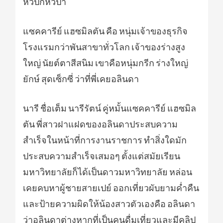
หัวปักหัวปำ
แซคคารีย์ แฮซมิลตัน คือ หนุ่มเจ้าของธุรกิจ
โรงแรมกว่าพันสาขาทั่วโลก เจ้าของร่างสูง
ใหญ่ นัยต์ตาสีสนิม เขาคือหนุ่มกรีก ร่างใหญ่
ยักษ์ สุดเซ็กซี่ ว่าที่พี่เคยอลินดา
นารี ชื่อเต็ม นารีรัตน์ คู่หมั้นแซคคารีย์ แฮซมิล
ตัน พี่สาวฝาแฝดของอลินดาประสบความ
สำเร็จในหน้าที่การงานราชการ ทำสิ่งใดมัก
ประสบความสำเร็จเสมอๆ ตั้งแต่สมัยเรียน
มหาวิทยาลัยก็ได้เป็นดาวมหาวิทยาลัย หล่อน
เคยคบหาผู้ชายสายเปย์ ออกเที่ยวผับยามค่ำคืน
และป้ายความผิดให้น้องสาวตัวเองคือ อลินดา
ว่าอลินดาต่างหากที่เป็นคนดื่มเที่ยวและมีคลิป