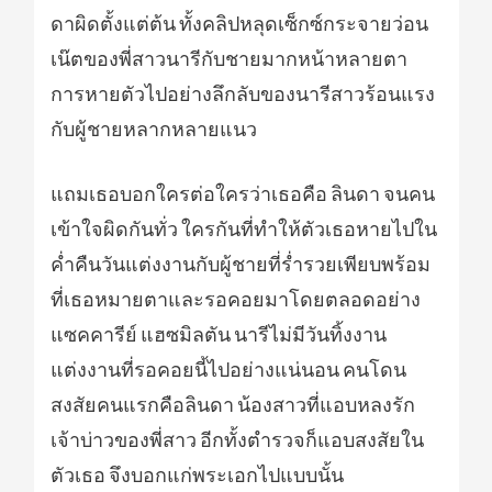
ดาผิดตั้งแต่ต้น ทั้งคลิปหลุดเซ็กซ์กระจายว่อน
เน๊ตของพี่สาวนารีกับชายมากหน้าหลายตา
การหายตัวไปอย่างลึกลับของนารีสาวร้อนแรง
กับผู้ชายหลากหลายแนว
แถมเธอบอกใครต่อใครว่าเธอคือ ลินดา จนคน
เข้าใจผิดกันทั่ว ใครกันที่ทำให้ตัวเธอหายไปใน
ค่ำคืนวันแต่งงานกับผู้ชายที่ร่ำรวยเพียบพร้อม
ที่เธอหมายตาและรอคอยมาโดยตลอดอย่าง
แซคคารีย์ แฮซมิลตัน นารีไม่มีวันทิ้งงาน
แต่งงานที่รอคอยนี้ไปอย่างแน่นอน คนโดน
สงสัยคนแรกคือลินดา น้องสาวที่แอบหลงรัก
เจ้าบ่าวของพี่สาว อีกทั้งตำรวจก็แอบสงสัยใน
ตัวเธอ จึงบอกแก่พระเอกไปแบบนั้น