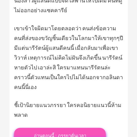
น้องสาวผู้แสนดีแบบจัดใส่พานให้ไปเต็ม คนที่ดู
ไม่ออกอย่างแซคคารีย์
เขาเข้าใจผิดมาโดยตลอดว่า คนส่งข้อความ
คนที่ส่งของขวัญชิ้นเดียวในโลกมาให้เขาทุกๆปี
มีแต่นารีรัตน์ผู้แสนดีคนนี้ เมื่อกลับมาเพื่อเขา
วิวาห์ เหตุการณ์ไม่คิดไม่ฝันจึงเกิดขึ้น นารีรัตน์
หายตัวไป เอาล่ะสิ ใครมาแทนนารีรัตนล่ะ
คราวนี้ตัวแทนเป็นใครไปไม่ได้นอกจากอลินดา
คนนี้นี่เอง
ชี้เป้านิยายแนวภรรยา ใครคอนิยายแนวนี้ห้าม
พลาด
อ่านตอนนี้ : ภรรยาคั่นเวลา