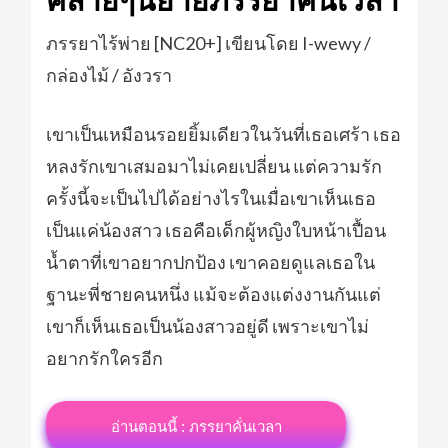
คล้ายๆนิยายภรรยาคั่นเวลา
ภรรยาไร้พ่าย [NC20+] เขียนโดย I-wewy /
กล่องไม้ / อังวรา
เขาเป็นเหมือนรอยยิ้มเดียวในวันที่เธอเศร้า เธอ
หลงรักเขาเสมอมาไม่เคยเปลี่ยน แต่ความรัก
ครั้งนี้จะเป็นไปได้อย่างไรในเมื่อเขาเห็นเธอ
เป็นแค่น้องสาว เธอคือเด็กผู้หญิงใบหน้าเปื้อน
น้ำตาที่เขาอยากปกป้อง เขาคอยดูแลเธอใน
ฐานะพี่ชายคนหนึ่ง แม้จะต้องแต่งงานกันแต่
เขาก็เห็นเธอเป็นน้องสาวอยู่ดี เพราะเขาไม่
อยากรักใครอีก
อ่านตอนนี้ : ภรรยาคั่นเวลา