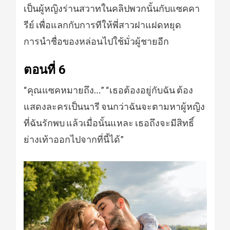
เป็นผู้หญิงร่านสวาทในคลิปพวกนั้นกับแซคคา
รีย์ เพื่อแลกกับการทีให้พี่สาวฝาแฝดหยุด
การนำชื่อของหล่อนไปใช้มั่วผู้ชายอีก
ตอนที่ 6
“คุณแซคหมายถึง…” “เธอต้องอยู่กับฉัน ต้อง
แสดงละครเป็นนารี จนกว่าฉันจะตามหาผู้หญิง
ที่ฉันรักพบ แล้วเมื่อนั้นแหละ เธอถึงจะมีสิทธิ์
ย่างเท้าออกไปจากที่นี้ได้”